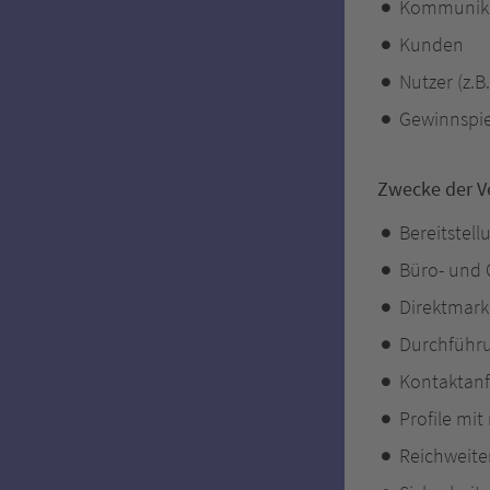
Kommunika
Kunden
Nutzer (z.
Gewinnspie
Zwecke der V
Bereitstel
Büro- und 
Direktmarke
Durchführ
Kontaktan
Profile mi
Reichweite