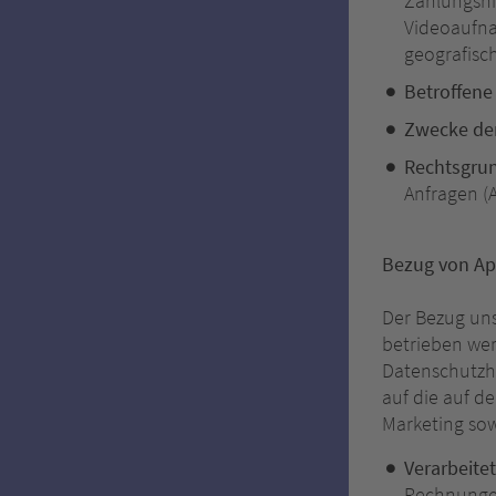
Zahlungshis
Videoaufna
geografisch
Betroffene
Zwecke der
Rechtsgru
Anfragen (Ar
Bezug von Ap
Der Bezug uns
betrieben wer
Datenschutzhi
auf die auf 
Marketing sow
Verarbeite
Rechnungen