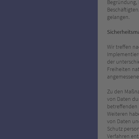
Begründung, D
Beschäftigte
gelangen.
Sicherheits
Wir treffen n
Implementier
der unterschi
Freiheiten na
angemessenes
Zu den Maßnah
von Daten dur
betreffenden 
Weiteren habe
von Daten und
Schutz person
Verfahren en