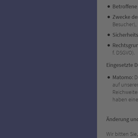
Betroffene
Zwecke der
Besucher), 
Sicherhei
Rechtsgru
f. DSGVO).
Eingesetzte D
Matomo:
Di
auf unsere
Reichweite
haben eine
Änderung und
Wir bitten Si