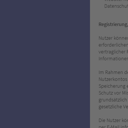
Datenschut
Registrierun
Nutzer könne
erforderliche
vertraglicher
Informationen
Im Rahmen de
Nutzerkontos 
Speicherung e
Schutz vor Mi
grundsätzlich 
gesetzliche Ve
Die Nutzer kö
per E-Mail in