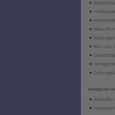
Bestandsda
Inhaltsdate
Kontaktdat
Meta-/Komm
Nutzungsdat
Bild- und/
Standortda
Vertragsda
Zahlungsda
Kategorien be
Geschäfts-
Interessen