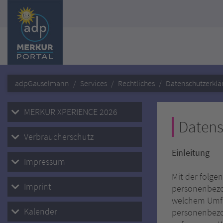
adpGauselmann
Services
Rechtliches
Datenschutzerklä
MERKUR XPERIENCE 2026
Datens
Verbraucherschutz
Einleitung
Impressum
Mit der folge
Imprint
personenbezo
welchem Umfan
Kalender
personenbezo