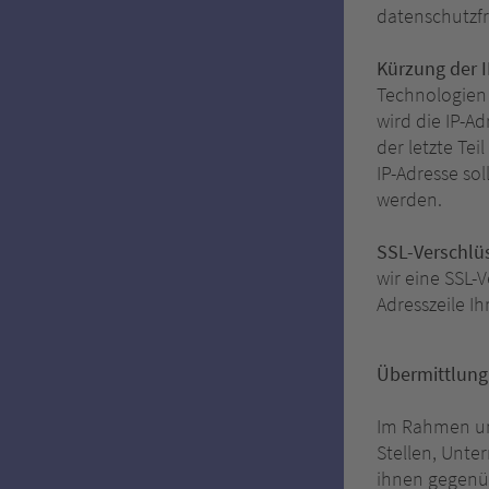
datenschutzfr
Kürzung der I
Technologien 
wird die IP-Ad
der letzte Tei
IP-Adresse sol
werden.
SSL-Verschlüs
wir eine SSL-
Adresszeile Ih
Übermittlung
Im Rahmen un
Stellen, Unte
ihnen gegenüb