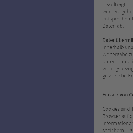
beauftragte D
werden, gehör
entsprechende
Daten ab.
Datenübermit
innerhalb uns
Weitergabe zu
unternehmeris
vertragsbezog
gesetzliche Er
Einsatz von C
Cookies sind 
Browser auf d
Informatione
speichern. Da