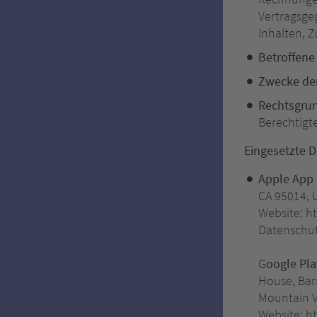
Vertragsge
Inhalten, Z
Betroffene
Zwecke der
Rechtsgru
Berechtigte 
Eingesetzte D
Apple App 
CA 95014, 
Website: h
Datenschut
G
oogle Pla
House, Bar
Mountain V
Website: h