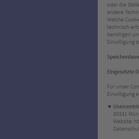
oder die Stel
andere Techno
Welche Cooki
technisch erf
benötigen und 
Einwilligung 
Speicherdaue
Eingesetzte D
Für unser Con
Einwilligung 
Usercentri
80331 Mün
Website: ht
Datenschut