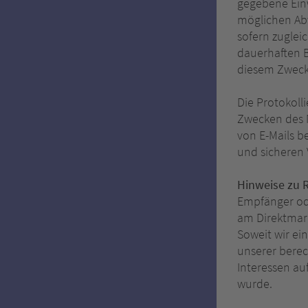
gegebene Einw
möglichen Abw
sofern zugleic
dauerhaften B
diesem Zweck i
Die Protokoll
Zwecken des N
von E-Mails b
und sicheren
Hinweise zu 
Empfänger oder
am Direktmark
Soweit wir ei
unserer berec
Interessen a
wurde.