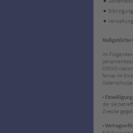
Sicherhei
Erbringung
Verwaltung
Maßgebliche 
Im Folgenden 
personenbezo
DSGVO nation
ferner im Einz
Datenschutzer
•
Einwilligung (
der sie betr
Zwecke gege
•
Vertragserfül
Erfüllung ein