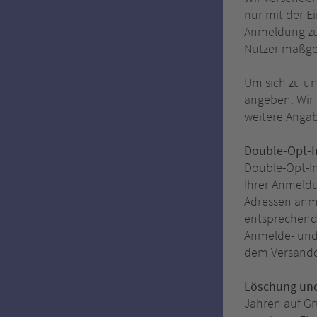
nur mit der E
Anmeldung zum
Nutzer maßgeb
Um sich zu un
angeben. Wir 
weitere Angabe
Double-Opt-I
Double-Opt-In
Ihrer Anmeldu
Adressen anm
entsprechend
Anmelde- und 
dem Versanddi
Löschung und
Jahren auf Gr