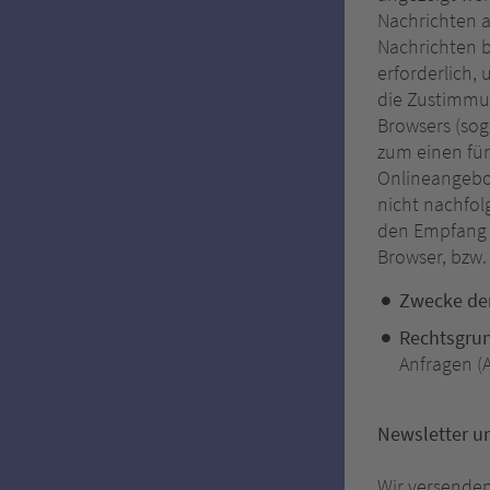
Nachrichten a
Nachrichten b
erforderlich
die Zustimmu
Browsers (sog
zum einen für 
Onlineangebot
nicht nachfol
den Empfang d
Browser, bzw.
Zwecke der
Rechtsgru
Anfragen (Ar
Newsletter u
Wir versenden