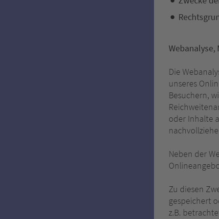
Zwecke der
Rechtsgru
Webanalyse, 
Die Webanaly
unseres Onli
Besuchern, wi
Reichweitenan
oder Inhalte
nachvollziehe
Neben der Web
Onlineangebot
Zu diesen Zwe
gespeichert 
z.B. betracht