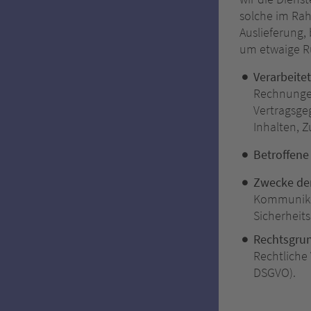
solche im Rah
Auslieferung
um etwaige R
Verarbeite
Rechnungen
Vertragsge
Inhalten, 
Betroffene
Zwecke der
Kommunikat
Sicherhei
Rechtsgru
Rechtliche V
DSGVO).