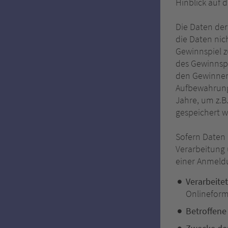
Hinblick auf 
Die Daten der
die Daten nic
Gewinnspiel z
des Gewinnspi
den Gewinnen 
Aufbewahrungs
Jahre, um z.B
gespeichert w
Sofern Daten
Verarbeitung 
einer Anmeld
Verarbeite
Onlineform
Betroffene