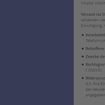
Inhalte: Info
Versand via 
versenden wer
Einwilligung,
Verarbeite
Telefonnum
Betroffene
Zwecke der
Rechtsgru
f. DSGVO).
Widerspruc
d.h. Ihre 
des Newsle
angegebene