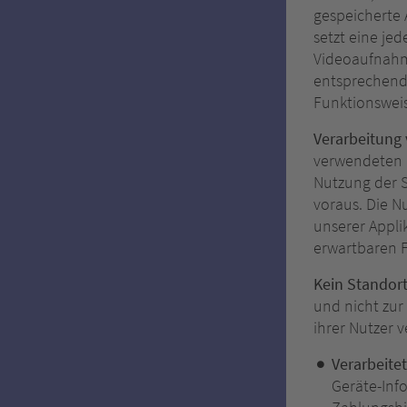
gespeicherte 
setzt eine je
Videoaufnahme
entsprechend 
Funktionswei
Verarbeitung
verwendeten G
Nutzung der S
voraus. Die N
unserer Appli
erwartbaren 
Kein Standor
und nicht zur
ihrer Nutzer v
Verarbeite
Geräte-Inf