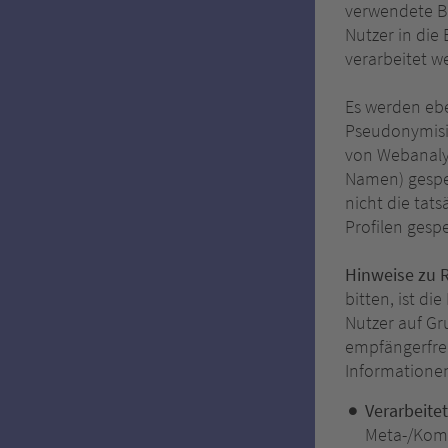
verwendete B
Nutzer in die
verarbeitet w
Es werden ebe
Pseudonymisi
von Webanalys
Namen) gespei
nicht die tat
Profilen gesp
Hinweise zu 
bitten, ist d
Nutzer auf Gr
empfängerfre
Informationen
Verarbeite
Meta-/Komm