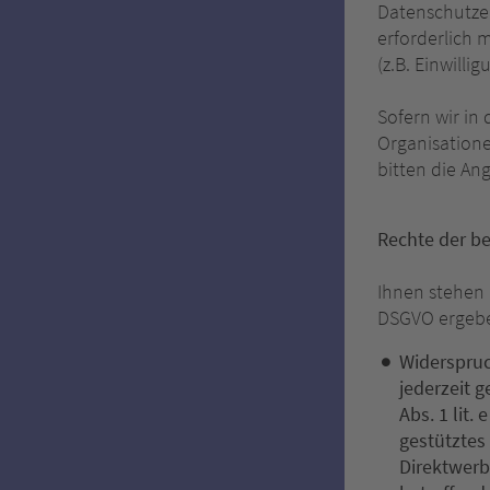
Datenschutze
erforderlich 
(z.B. Einwilli
Sofern wir i
Organisatione
bitten die A
Rechte der b
Ihnen stehen 
DSGVO ergeb
Widerspruc
jederzeit 
Abs. 1 lit.
gestütztes
Direktwerb