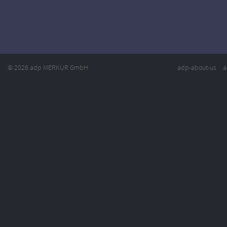
© 2026 adp MERKUR GmbH
adp-about-us
a