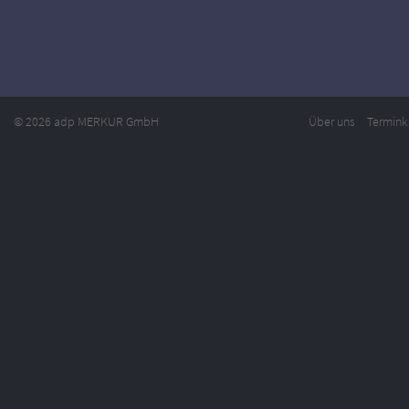
© 2026 adp MERKUR GmbH
Über uns
Termink