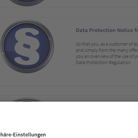
Data Protection Notice 
So that you, as a customer of 
and simply from the many offer
you an overview of the use of y
Data Protection Regulation.
Datenschutzerklärung
Datenschutzerklärung der a