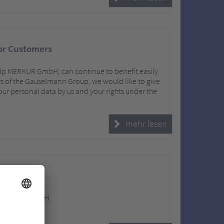
for Customers
adp MERKUR GmbH, can continue to benefit easily
s of the Gauselmann Group, we would like to give
our personal data by us and your rights under the
mehr lesen
dp MERKUR GmbH