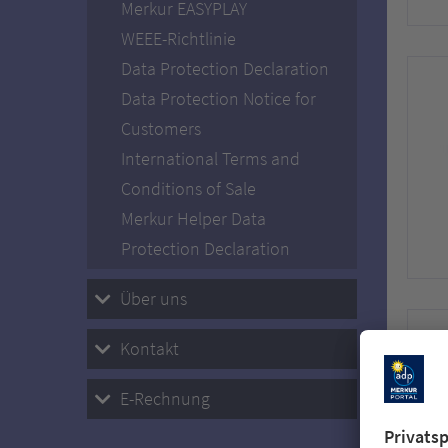
Merkur EASYPLAY
WEEE-Richtlinie
Data Protection Declaration
Data Protection Notice for
Customers
International Terms and
Conditions of Sale
Merkur Helper Data
Protection Declaration
Über uns
Kontakt
E-Rechnung