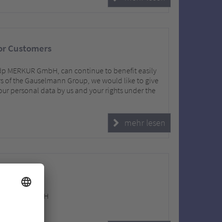
for Customers
adp MERKUR GmbH, can continue to benefit easily
s of the Gauselmann Group, we would like to give
our personal data by us and your rights under the
mehr lesen
dp MERKUR GmbH