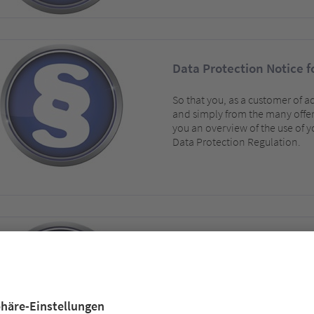
Data Protection Notice 
So that you, as a customer of 
and simply from the many offer
you an overview of the use of y
Data Protection Regulation.
Datenschutzerklärung
Datenschutzerklärung der a