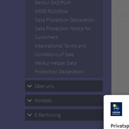
Merkur EASYPLAY
WEEE-Richtlinie
Data Protection Declaration
Data Protection Notice for
Customers
International Terms and
Conditions of Sale
Merkur Helper Data
Protection Declaration
Über uns
Kontakt
E-Rechnung