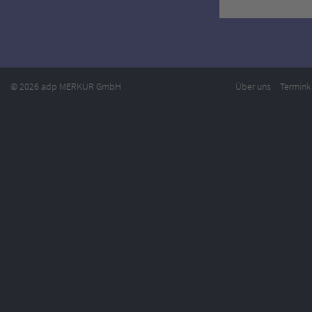
© 2026 adp MERKUR GmbH
Über uns
Termink