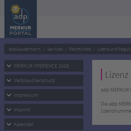
adpGauselmann
Services
Rechtliches
Lizenz und Regu
MERKUR XPERIENCE 2026
Lizenz
Verbraucherschutz
adp MERKUR G
Impressum
Die adp MERKU
Imprint
Lizenznummer
Kalender