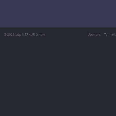
© 2026 adp MERKUR GmbH
Über uns
Termink