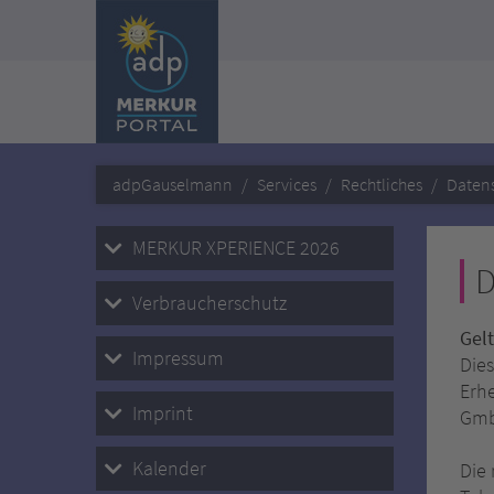
adpGauselmann
Services
Rechtliches
Datens
MERKUR XPERIENCE 2026
D
Verbraucherschutz
Gel
Impressum
Die
Erh
Imprint
Gmb
Kalender
Die