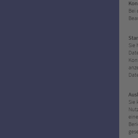
Kon
Bei
Bear
Sta
Sie 
Date
Kont
anze
Dat
Aus
Sie
Nut
eine
Ber
ges