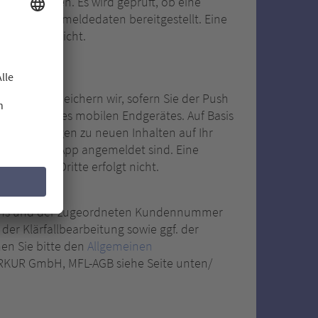
abgeglichen. Es wird geprüft, ob eine
 ist, die Anmeldedaten bereitgestellt. Eine
te erfolgt nicht.
hicken, speichern wir, sofern Sie der Push
 Nummer Ihres mobilen Endgerätes. Auf Basis
hrichtigungen zu neuen Inhalten auf Ihr
 Sie in der App angemeldet sind. Eine
Daten an Dritte erfolgt nicht.
mens und der zugeordneten Kundennummer
er Klärfallbearbeitung sowie ggf. der
men Sie bitte den
Allgemeinen
ERKUR GmbH, MFL-AGB siehe Seite unten/