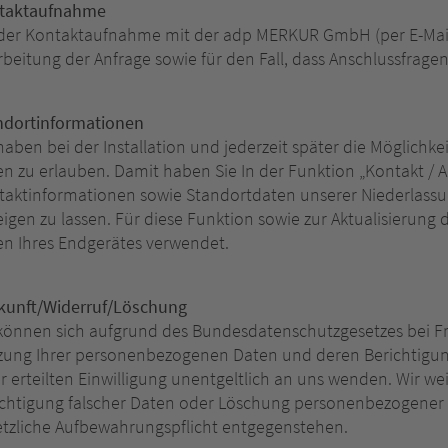
taktaufnahme
 der Kontaktaufnahme mit der adp MERKUR GmbH (per E-Mail
beitung der Anfrage sowie für den Fall, dass Anschlussfrage
ndortinformationen
haben bei der Installation und jederzeit später die Möglichke
n zu erlauben. Damit haben Sie In der Funktion „Kontakt / An
aktinformationen sowie Standortdaten unserer Niederlassung
igen zu lassen. Für diese Funktion sowie zur Aktualisieru
en Ihres Endgerätes verwendet.
kunft/Widerruf/Löschung
 können sich aufgrund des Bundesdatenschutzgesetzes bei F
zung Ihrer personenbezogenen Daten und deren Berichtigun
r erteilten Einwilligung unentgeltlich an uns wenden. Wir we
ichtigung falscher Daten oder Löschung personenbezogener D
etzliche Aufbewahrungspflicht entgegenstehen.