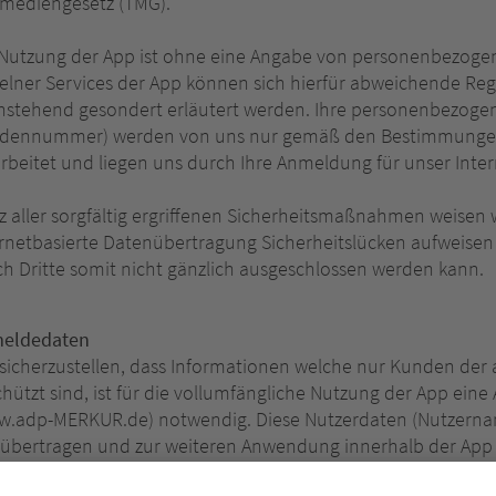
emediengesetz (TMG).
 Nutzung der App ist ohne eine Angabe von personenbezoge
elner Services der App können sich hierfür abweichende Reg
hstehend gesondert erläutert werden. Ihre personenbezoge
dennummer) werden von uns nur gemäß den Bestimmungen
arbeitet und liegen uns durch Ihre Anmeldung für unser Int
z aller sorgfältig ergriffenen Sicherheitsmaßnahmen weisen w
rnetbasierte Datenübertragung Sicherheitslücken aufweisen 
h Dritte somit nicht gänzlich ausgeschlossen werden kann.
eldedaten
sicherzustellen, dass Informationen welche nur Kunden der
hützt sind, ist für die vollumfängliche Nutzung der App ein
w.adp-MERKUR.de) notwendig. Diese Nutzerdaten (Nutzern
 übertragen und zur weiteren Anwendung innerhalb der App g
 App werden diese Daten, zusätzlich zu weitergehenden Info