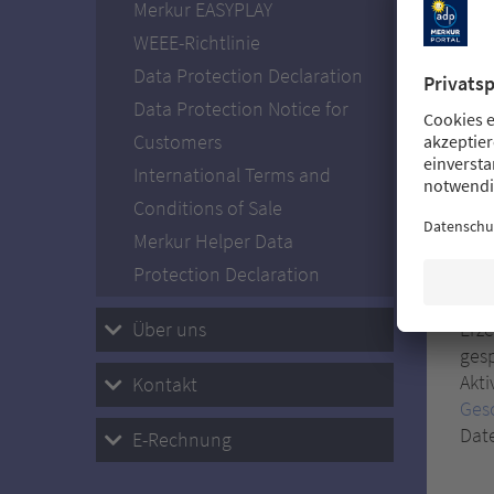
Tel
Merkur EASYPLAY
geme
WEEE-Richtlinie
Weit
Data Protection Declaration
Data Protection Notice for
Ger
Customers
Um I
International Terms and
Fun
der
Conditions of Sale
Endg
Merkur Helper Data
Abme
Protection Declaration
Fre
Über uns
Erz
gesp
Akti
Kontakt
Ges
Dat
E-Rechnung