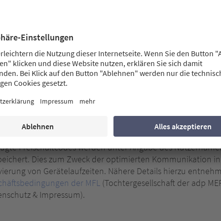
efon, ebenfalls erhoben und mit unseren Kundenstammdaten 
insame Geschäftsbeziehung besteht und, sofern dies der Fall
ergabe jeglicher in diesem Abschnitt erwähnter Daten an Drit
äteinformationen
hnen neueste Informationen per Push Benachrichtigung zu sc
ktion beim ersten Start der App zugestimmt haben, die IMEI
 IMEI Nummer und Ihrer Zugriffsdaten werden die Push Benac
erät gesendet. Die Speicherung dieser Daten erfolgt solange
ldung führt zur Löschung der Daten. Eine Weitergabe dieser 
ischaltcode
eugte Freischaltcodes werden unter Angabe des Nutzerna
eichert. Dies zum Zweck der optimierten Kommunikation in d
vierung von Gerätelaufzeiten. Nähere Details hierzu entneh
chäftsbedingungen der MFL
(Tochtergesellschaft der adp M
enschutz & Impressum).