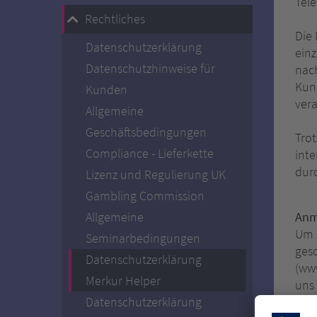
Tel
Rechtliches
Die
Datenschutzerklärung
einz
Datenschutzhinweise für
nac
Kun
Kunden
ver
Allgemeine
Geschäftsbedingungen
Trot
Compliance - Lieferkette
inte
durc
Lizenz und Regulierung UK
Gambling Commission
Allgemeine
Anm
Um 
Seminarbedingungen
gesc
Datenschutzerklärung
(ww
Merkur Helper
uns
Datenschutzerklärung
die