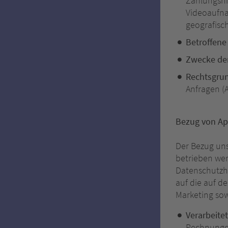
Zahlungshis
Videoaufna
geografisch
Betroffene
Zwecke der
Rechtsgru
Anfragen (Ar
Bezug von Ap
Der Bezug uns
betrieben wer
Datenschutzhi
auf die auf 
Marketing sow
Verarbeite
Rechnungen