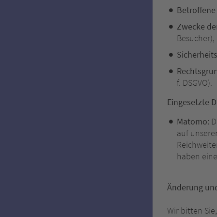
Betroffene
Zwecke der
Besucher), 
Sicherhei
Rechtsgru
f. DSGVO).
Eingesetzte D
Matomo:
Di
auf unsere
Reichweite
haben eine
Änderung und
Wir bitten Si