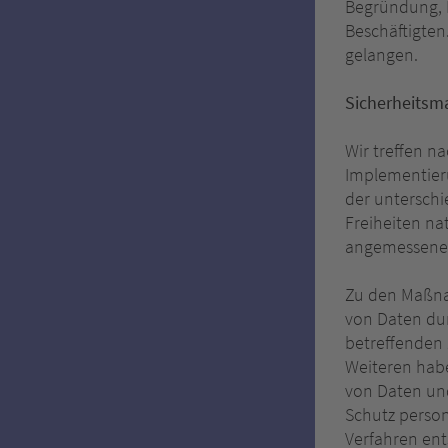
Begründung, D
Beschäftigte
gelangen.
Sicherheits
Wir treffen n
Implementier
der unterschi
Freiheiten na
angemessenes
Zu den Maßnah
von Daten dur
betreffenden 
Weiteren habe
von Daten und
Schutz person
Verfahren en