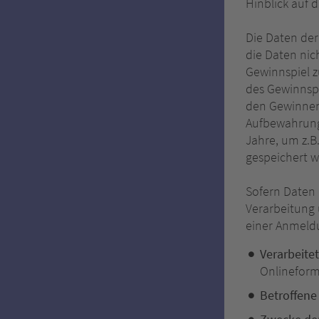
Hinblick auf 
Die Daten der
die Daten nic
Gewinnspiel z
des Gewinnspi
den Gewinnen 
Aufbewahrungs
Jahre, um z.B
gespeichert w
Sofern Daten
Verarbeitung 
einer Anmeld
Verarbeite
Onlineform
Betroffene