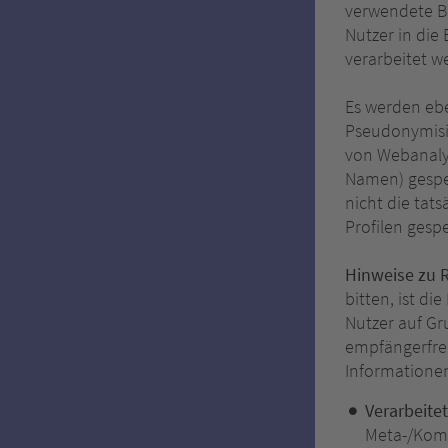
verwendete B
Nutzer in die
verarbeitet w
Es werden ebe
Pseudonymisi
von Webanalys
Namen) gespei
nicht die tat
Profilen gesp
Hinweise zu 
bitten, ist d
Nutzer auf Gr
empfängerfre
Informationen
Verarbeite
Meta-/Komm