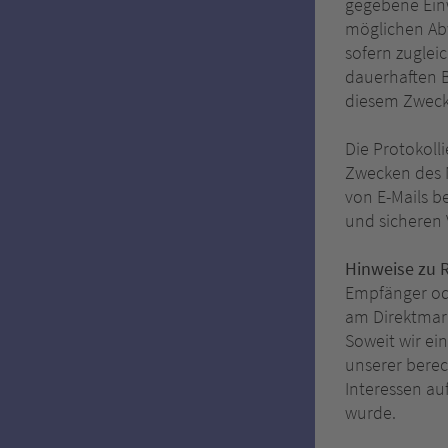
gegebene Einw
möglichen Abw
sofern zugleic
dauerhaften B
diesem Zweck i
Die Protokoll
Zwecken des N
von E-Mails b
und sicheren
Hinweise zu 
Empfänger oder
am Direktmark
Soweit wir ei
unserer berec
Interessen a
wurde.