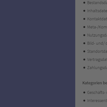
Bestandsda
Inhaltsdate
Kontaktdat
Meta-/Komm
Nutzungsdat
Bild- und/
Standortda
Vertragsda
Zahlungsda
Kategorien be
Geschäfts-
Interessen