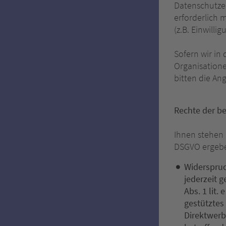
Datenschutze
erforderlich 
(z.B. Einwilli
Sofern wir i
Organisatione
bitten die A
Rechte der b
Ihnen stehen 
DSGVO ergeb
Widerspruc
jederzeit 
Abs. 1 lit.
gestütztes
Direktwerb