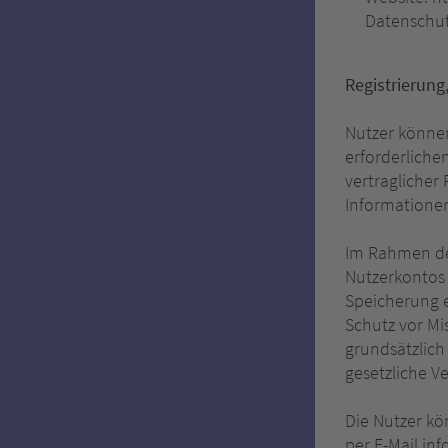
Datenschut
Registrierun
Nutzer könne
erforderliche
vertraglicher
Informationen
Im Rahmen de
Nutzerkontos 
Speicherung e
Schutz vor Mi
grundsätzlich 
gesetzliche Ve
Die Nutzer kö
per E-Mail in