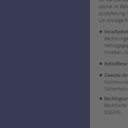
solche im Rah
Auslieferung
um etwaige R
Verarbeite
Rechnungen
Vertragsge
Inhalten, 
Betroffene
Zwecke der
Kommunikat
Sicherhei
Rechtsgru
Rechtliche V
DSGVO).