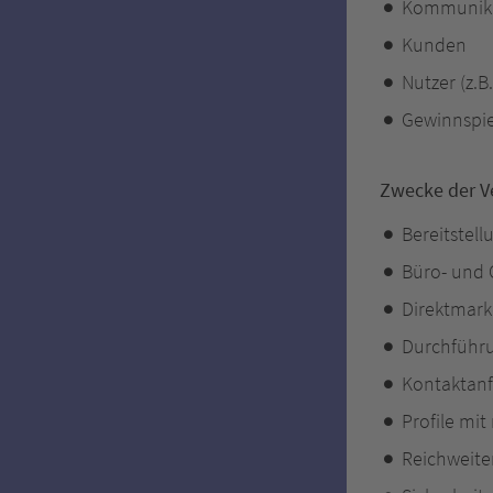
Kommunika
Kunden
Nutzer (z.
Gewinnspie
Zwecke der V
Bereitstel
Büro- und 
Direktmarke
Durchführ
Kontaktan
Profile mi
Reichweite