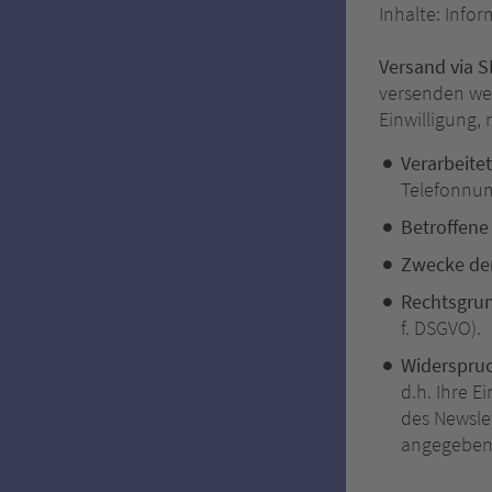
Inhalte: Info
Versand via 
versenden wer
Einwilligung,
Verarbeite
Telefonnum
Betroffene
Zwecke der
Rechtsgru
f. DSGVO).
Widerspruc
d.h. Ihre 
des Newsle
angegebene