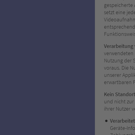
gespeicherte 
setzt eine je
Videoaufnahme
entsprechend 
Funktionswei
Verarbeitung
verwendeten G
Nutzung der S
voraus. Die N
unserer Appli
erwartbaren 
Kein Standor
und nicht zur
ihrer Nutzer v
Verarbeite
Geräte-Inf