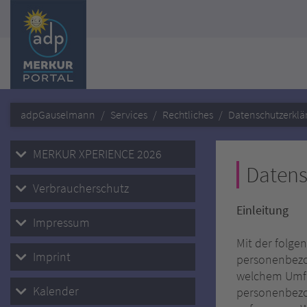
adpGauselmann
Services
Rechtliches
Datenschutzerklä
MERKUR XPERIENCE 2026
Datens
Verbraucherschutz
Einleitung
Impressum
Mit der folge
Imprint
personenbezo
welchem Umfan
Kalender
personenbezo