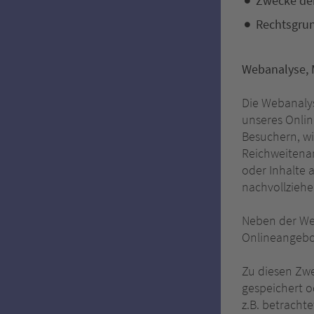
Zwecke der
Rechtsgru
Webanalyse, 
Die Webanaly
unseres Onli
Besuchern, wi
Reichweitenan
oder Inhalte
nachvollziehe
Neben der Web
Onlineangebot
Zu diesen Zwe
gespeichert 
z.B. betracht