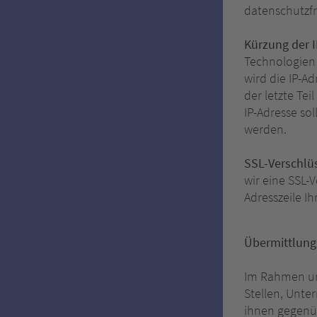
datenschutzfr
Kürzung der I
Technologien 
wird die IP-Ad
der letzte Tei
IP-Adresse sol
werden.
SSL-Verschlüs
wir eine SSL-
Adresszeile Ih
Übermittlung
Im Rahmen un
Stellen, Unte
ihnen gegenüb