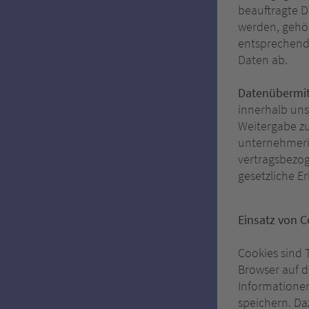
beauftragte D
werden, gehör
entsprechende
Daten ab.
Datenübermit
innerhalb uns
Weitergabe zu
unternehmeris
vertragsbezog
gesetzliche Er
Einsatz von C
Cookies sind 
Browser auf d
Informatione
speichern. Da