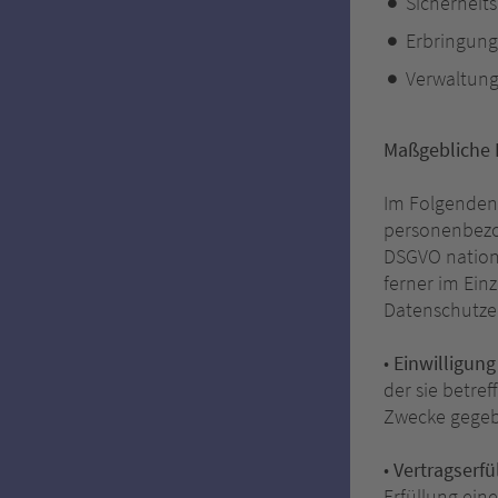
Sicherhei
Erbringung
Verwaltung
Maßgebliche 
Im Folgenden 
personenbezo
DSGVO nation
ferner im Einz
Datenschutzer
•
Einwilligung (
der sie betr
Zwecke gege
•
Vertragserfül
Erfüllung ein