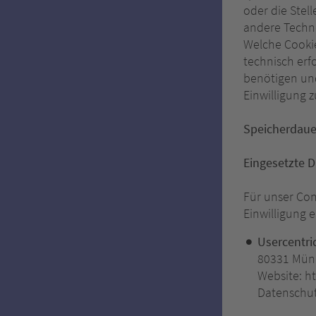
oder die Stel
andere Techno
Welche Cooki
technisch erf
benötigen und 
Einwilligung 
Speicherdaue
Eingesetzte D
Für unser Con
Einwilligung 
Usercentri
80331 Mün
Website: ht
Datenschut