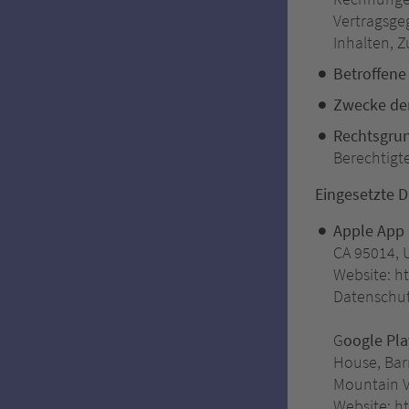
Vertragsge
Inhalten, Z
Betroffene
Zwecke der
Rechtsgru
Berechtigte 
Eingesetzte D
Apple App 
CA 95014, 
Website: h
Datenschut
G
oogle Pla
House, Bar
Mountain V
Website: h