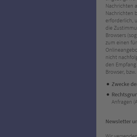
Nachrichten a
Nachrichten b
erforderlich
die Zustimmu
Browsers (sog
zum einen für 
Onlineangebot
nicht nachfol
den Empfang d
Browser, bzw.
Zwecke der
Rechtsgru
Anfragen (Ar
Newsletter u
Wir versenden