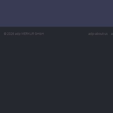
© 2026 adp MERKUR GmbH
adp-about-us
a