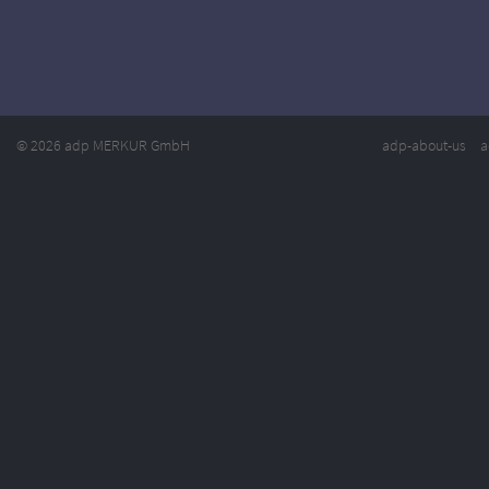
© 2026 adp MERKUR GmbH
adp-about-us
a